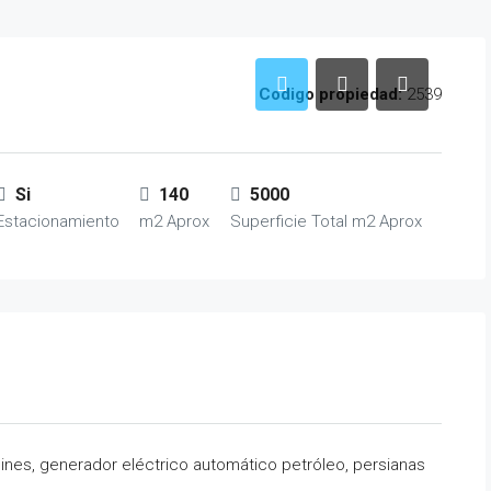
Codigo propiedad:
2539
Si
140
5000
Estacionamiento
m2 Aprox
Superficie Total m2 Aprox
rdines, generador eléctrico automático petróleo, persianas