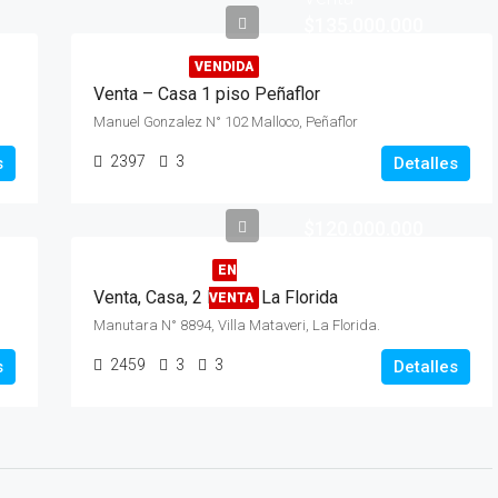
$135.000.000
VENDIDA
Venta – Casa 1 piso Peñaflor
Manuel Gonzalez N° 102 Malloco, Peñaflor
2397
3
s
Detalles
$120.000.000
EN
Venta, Casa, 2 Pisos, La Florida
VENTA
Manutara N° 8894, Villa Mataveri, La Florida.
2459
3
3
s
Detalles