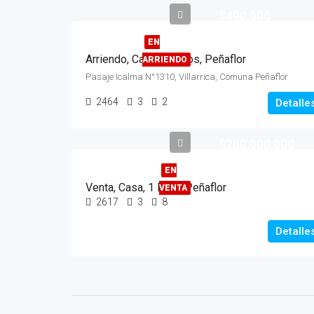
$490.000
EN
Arriendo, Casa, 2 Pisos, Peñaflor
ARRIENDO
Pasaje Icalma N°1310, Villarrica, Comuna Peñaflor
2464
3
2
Detalle
$280.000.000
EN
Venta, Casa, 1 Piso, Peñaflor
VENTA
2617
3
8
Detalle