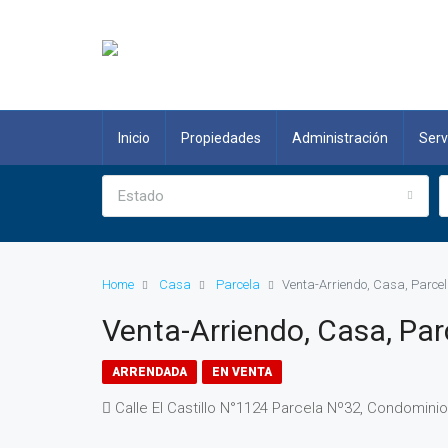
Inicio
Propiedades
Administración
Serv
Estado
Home
Casa
Parcela
Venta-Arriendo, Casa, Parcel
Venta-Arriendo, Casa, Par
ARRENDADA
EN VENTA
Calle El Castillo N°1124 Parcela Nº32, Condominio 