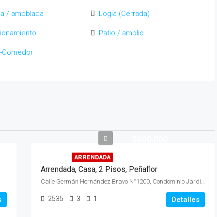
a / amoblada
Logia (Cerrada)
ionamiento
Patio / amplio
ng-Comedor
$600.000
ARRENDADA
Arrendada, Casa, 2 Pisos, Peñaflor
Calle Germán Hernández Bravo N°1200, Condominio Jardines de Peñaflor II, Sector Malloco
2535
3
1
s
Detalles
Venta