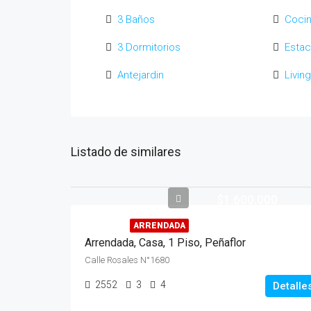
3 Baños
Cocin
3 Dormitorios
Estac
Antejardin
Livi
Listado de similares
$1.600.000
ARRENDADA
Arrendada, Casa, 1 Piso, Peñaflor
Calle Rosales N°1680
2552
3
4
Detalle