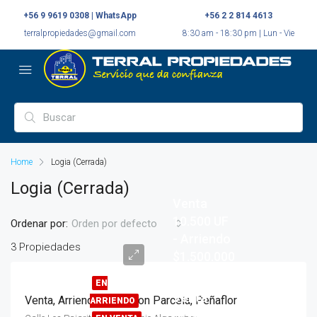
+56 9 9619 0308 | WhatsApp
+56 2 2 814 4613
terralpropiedades@gmail.com
8:30 am - 18:30 pm | Lun - Vie
Home
Logia (Cerrada)
Logia (Cerrada)
Venta
10.500 UF
Ordenar por:
Orden por defecto
- Arriendo
3 Propiedades
$1.500.000
EN
Venta
Venta, Arriendo, Casa con Parcela, Peñaflor
ARRIENDO
UF 9.500