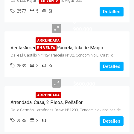
Calle Los Pajaritos, Condominio Algarrobal
EN VENTA
-
2577
5
Si
Detalles
Arriendo
$
900.000
ARRENDADA
Venta-Arriendo, Casa, Parcela, Isla de Maipo
EN VENTA
Calle El Castillo N°1124 Parcela Nº32, Condominio El Castillo
2539
3
Si
Detalles
$600.000
ARRENDADA
Arrendada, Casa, 2 Pisos, Peñaflor
Calle Germán Hernández Bravo N°1200, Condominio Jardines de Peñaflor II, Sector Malloco
2535
3
1
Detalles