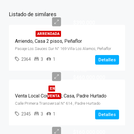
Listado de similares
$390.000
ARRENDADA
Arriendo, Casa 2 pisos, Peñaflor
Pasaje Los Sauces Sur N° 169 Villa Los Alamos, Peñaflor
2364
3
1
Detalles
Venta
$460.000.000
EN
Venta Local Comercial, Casa, Padre Hurtado
VENTA
Calle Primera Transversal N° 614 , Padre Hurtado
2345
3
1
Detalles
$160.000.000