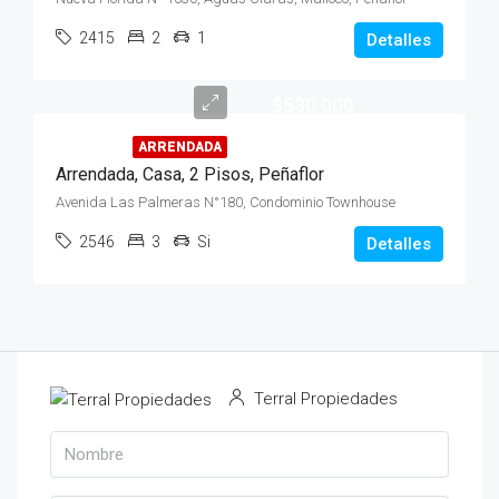
2415
2
1
Detalles
$530.000
ARRENDADA
Arrendada, Casa, 2 Pisos, Peñaflor
Avenida Las Palmeras N°180, Condominio Townhouse
2546
3
Si
Detalles
Terral Propiedades