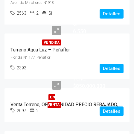
Avenida Miraflores N°913
2563
2
Si
Detalles
UF
6.550
VENDIDA
Terreno Agua Luz – Peñaflor
Florida N° 177, Peñaflor
2393
Detalles
Venta
$850.000.000
EN
Venta Terreno, OPORTUNIDAD PRECIO REBAJADO, 16.11 Hectáreas, Peñaflor
VENTA
2097
2
Detalles