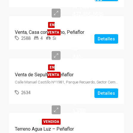
UF (aprox.
372.000.000)
EN
Venta, Casa con Terreno, Peñaflor
VENTA
2588
4
Si
Detalles
UF
336
EN
Venta de Sepultura, Peñaflor
VENTA
Calle Manuel Castillo Nº1981, Parque Recuerdo, Sector Cementerio
2634
Detalles
UF
6.550
VENDIDA
Terreno Agua Luz – Peñaflor