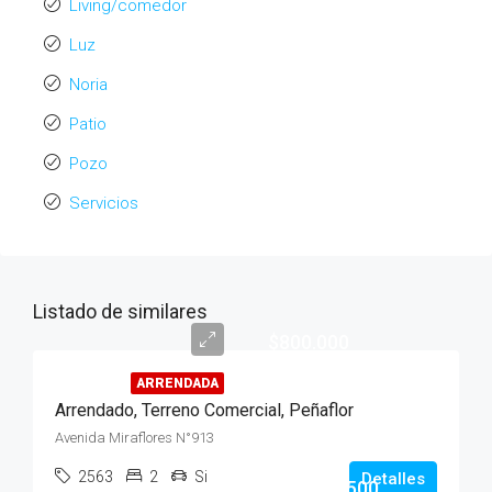
Living/comedor
Luz
Noria
Patio
Pozo
Servicios
Listado de similares
$800.000
ARRENDADA
Arrendado, Terreno Comercial, Peñaflor
Avenida Miraflores N°913
2563
2
Si
Detalles
Venta: 9.500