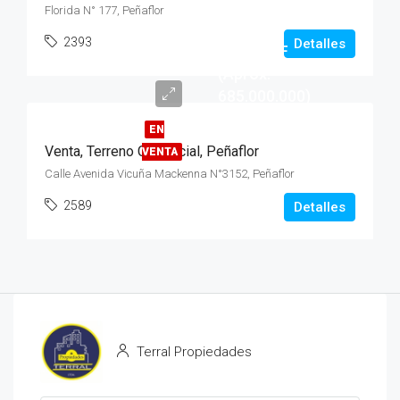
Florida N° 177, Peñaflor
Venta
2393
Detalles
16.500 UF
(Aprox.
685.000.000)
EN
Venta, Terreno Comercial, Peñaflor
VENTA
Calle Avenida Vicuña Mackenna N°3152, Peñaflor
2589
Detalles
Terral Propiedades