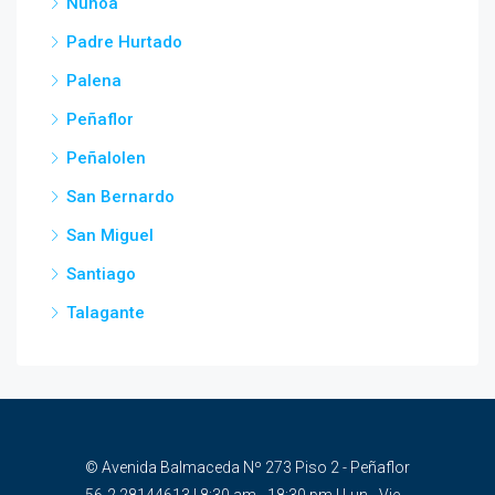
Ñuñoa
Padre Hurtado
Palena
Peñaflor
Peñalolen
San Bernardo
San Miguel
Santiago
Talagante
© Avenida Balmaceda Nº 273 Piso 2 - Peñaflor