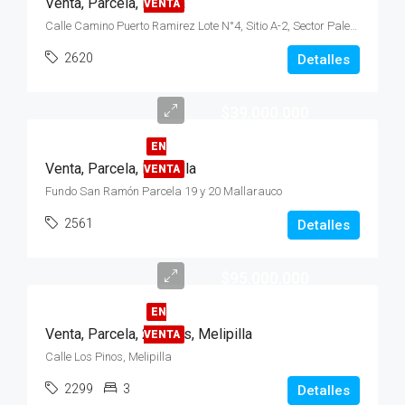
Venta, Parcela, Palena
VENTA
Calle Camino Puerto Ramirez Lote N°4, Sitio A-2, Sector Palena Futaleufú
2620
Detalles
$39.000.000
EN
Venta, Parcela, Melipilla
VENTA
Fundo San Ramón Parcela 19 y 20 Mallarauco
2561
Detalles
$95.000.000
EN
Venta, Parcela, 2 Pisos, Melipilla
VENTA
Calle Los Pinos, Melipilla
2299
3
Detalles