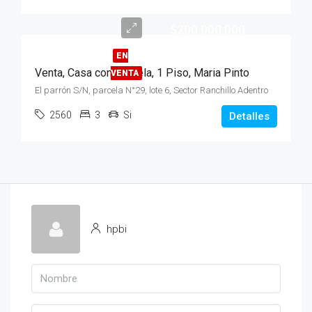
$200.000.000
EN
Venta, Casa con Parcela, 1 Piso, Maria Pinto
VENTA
El parrón S/N, parcela N°29, lote 6, Sector Ranchillo Adentro
2560
3
Si
Detalles
hpbi