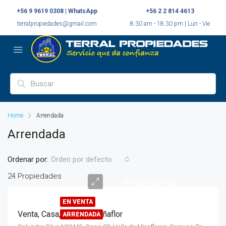
+56 9 9619 0308 | WhatsApp
+56 2 2 814 4613
terralpropiedades@gmail.com
8:30 am - 18:30 pm | Lun - Vie
Home
Arrendada
Arrendada
Ordenar por:
Orden por defecto
24 Propiedades
$180.000.000
EN VENTA
Venta, Casa, 2 pisos, Peñaflor
ARRENDADA