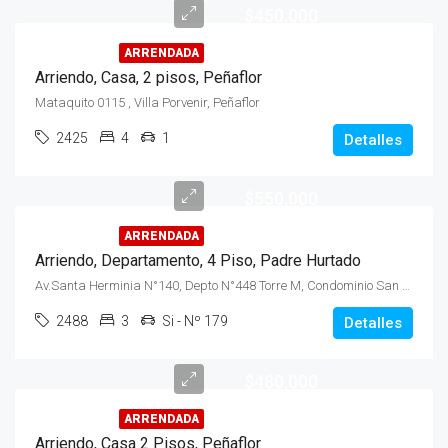
$450.000
ARRENDADA
Arriendo, Casa, 2 pisos, Peñaflor
Mataquito 0115 , Villa Porvenir, Peñaflor
2425
4
1
Detalles
$550.000
ARRENDADA
Arriendo, Departamento, 4 Piso, Padre Hurtado
Av.Santa Herminia N°140, Depto N°448 Torre M, Condominio San Alberto, Sector San Ignacio, Comuna Padre Hurtado
2488
3
Si - Nº 179
Detalles
$480.000
ARRENDADA
Arriendo, Casa 2 Pisos, Peñaflor