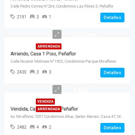
Calle Pedro Correa N°234, Condominio Las Flores 3, Peñaflor
2191
3
1
Detalles
$550.000
ARRENDADA
Arriendo, Casa 1 Piso, Peñaflor
Calle Nicanor Molinare N°1922, Condominio Parque Miraflores
2430
3
3
Detalles
UF
5.200
VENDIDA
Vendida, Casa 2 Pisos, Peñaflor
ARRENDADA
Av. Miraflores 1337 Condominio Altue, Sector Alerces, Casa 47, Malloco
2482
4
2
Detalles