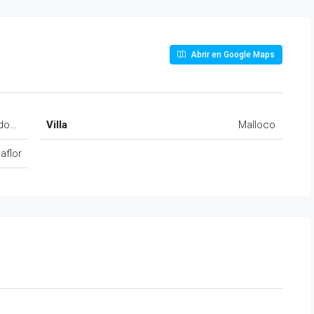
Abrir en Google Maps
dominio Santa Luisa, Malloco, Peñaflor
Villa
Malloco
aflor