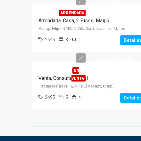
$460.000
ARRENDADA
Arrendada, Casa, 2 Pisos, Maipú
Pasaje Filipo N°4355, Villa llos bosquinos, Maipú
2545
3
1
Detalle
$210.000.000
EN
Venta, Consulta Dental
VENTA
Pasaje Isaías N°18, Villa El Abrazo, Maipú
2495
5
4
Detalle