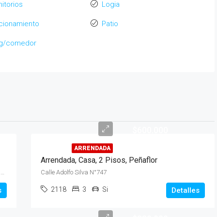
itorios
Logia
cionamiento
Patio
ng/comedor
$600.000
ARRENDADA
Arrendada, Casa, 2 Pisos, Peñaflor
Calle Nicanor Molinare N°1922, Condominio Parque Miraflores
Calle Adolfo Silva N°747
2118
3
Si
s
Detalles