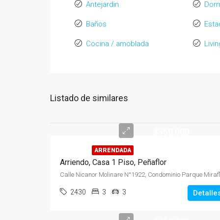
Antejardin
Dorm
Baños
Esta
Cocina / amoblada
Livi
Listado de similares
$550.000
ARRENDADA
Arriendo, Casa 1 Piso, Peñaflor
2430
3
3
Detalle