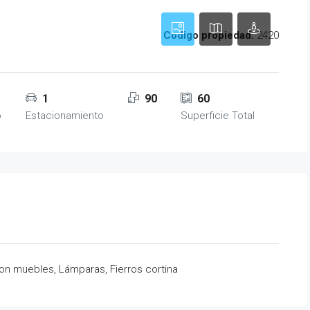
Codigo propiedad:
2420
1
1
90
60
o
Estacionamiento
Superficie Total
con muebles, Lámparas, Fierros cortina