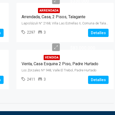
$330.000
ARRENDADA
Arrendada, Casa, 2 Pisos, Talagante
Lapislázuli N° 2168, Villa Las Estrellas II, Comuna de Talagante
2297
3
s
Detalles
$83.000.000
VENDIDA
Venta, Casa Esquina 2 Piso, Padre Hurtado
Los Zorzales Nº 948, Valle El Trebol, Padre Hurtado
2411
3
s
Detalles