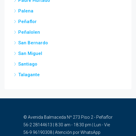
Padre Hurtado
Palena
Peñaflor
Peñalolen
San Bernardo
San Miguel
Santiago
Talagante
© Avenida Balmaceda Nº 273 Piso 2 - Peñaflor
56-2 28144613 | 8:30 am - 18:30 pm | Lun - Vie
56-9 96190308 | Atención por WhatsApp