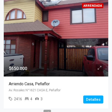
ARRENDADA
$650.000
Arriendo Casa, Peñaflor
Av. Rosales N°1621 CASA E, Peñaflor
2416
4
3
Detalles