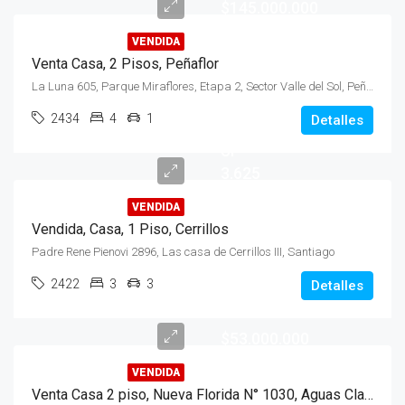
$145.000.000
VENDIDA
Venta Casa, 2 Pisos, Peñaflor
La Luna 605, Parque Miraflores, Etapa 2, Sector Valle del Sol, Peñaflor
2434
4
1
Detalles
UF
3.625
VENDIDA
Vendida, Casa, 1 Piso, Cerrillos
Padre Rene Pienovi 2896, Las casa de Cerrillos III, Santiago
2422
3
3
Detalles
$53.000.000
VENDIDA
Venta Casa 2 piso, Nueva Florida N° 1030, Aguas Claras, Malloco, Peñaflor