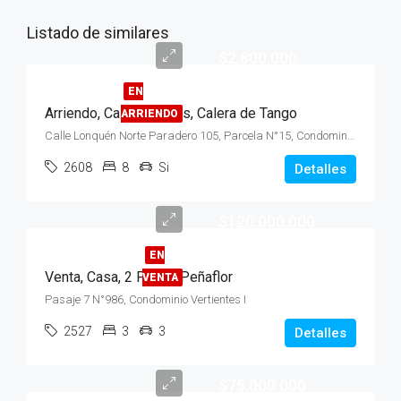
Listado de similares
$2.800.000
EN
Arriendo, Casa, 2 Pisos, Calera de Tango
ARRIENDO
Calle Lonquén Norte Paradero 105, Parcela N°15, Condominio Santa Filomena, Sector Lonquén
2608
8
Si
Detalles
$120.000.000
EN
Venta, Casa, 2 Pisos, Peñaflor
VENTA
Pasaje 7 N°986, Condominio Vertientes I
2527
3
3
Detalles
$75.000.000