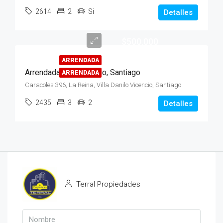
2614
2
Si
Detalles
$500.000
ARRENDADA
Arrendada, Casa, 1 piso, Santiago
ARRENDADA
Caracoles 396, La Reina, Villa Danilo Vicencio, Santiago
2435
3
2
Detalles
Terral Propiedades