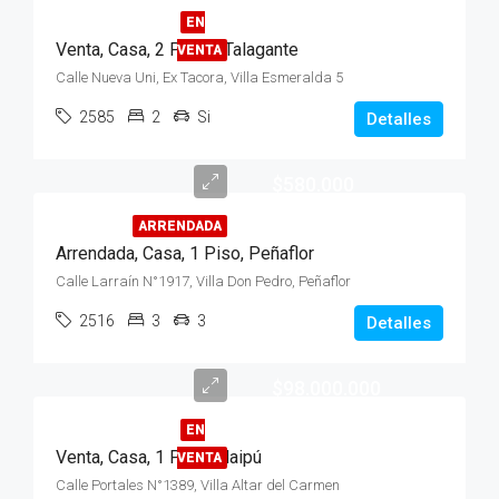
EN
Venta, Casa, 2 Pisos, Talagante
VENTA
Calle Nueva Uni, Ex Tacora, Villa Esmeralda 5
2585
2
Si
Detalles
$580.000
ARRENDADA
Arrendada, Casa, 1 Piso, Peñaflor
Calle Larraín N°1917, Villa Don Pedro, Peñaflor
2516
3
3
Detalles
$98.000.000
EN
Venta, Casa, 1 Piso, Maipú
VENTA
Calle Portales N°1389, Villa Altar del Carmen