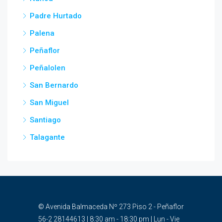
Padre Hurtado
Palena
Peñaflor
Peñalolen
San Bernardo
San Miguel
Santiago
Talagante
© Avenida Balmaceda Nº 273 Piso 2 - Peñaflor
56-2 28144613 | 8:30 am - 18:30 pm | Lun - Vie