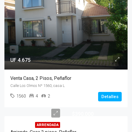
UF 4.675
Venta Casa, 2 Pisos, Peñaflor
Calle Los Olmos Nº 1560, casa L
1560
4
2
Detalles
$390.000
ARRENDADA