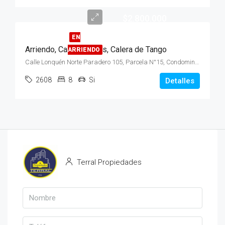
$2.800.000
EN
Arriendo, Casa, 2 Pisos, Calera de Tango
ARRIENDO
Calle Lonquén Norte Paradero 105, Parcela N°15, Condominio Santa Filomena, Sector Lonquén
2608
8
Si
Detalles
Terral Propiedades