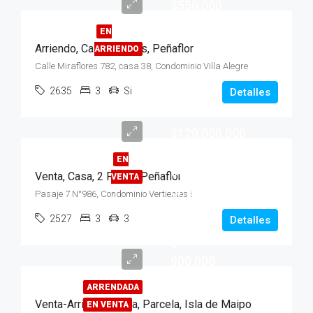
$550.000
EN
Arriendo, Casa, 2 pisos, Peñaflor
ARRIENDO
Calle Miraflores 782, casa 38, Condominio Villa Alegre
2635
3
Si
Detalles
$120.000.000
EN
Venta
Venta, Casa, 2 Pisos, Peñaflor
VENTA
UF 9.500
Pasaje 7 N°986, Condominio Vertientes I
-
2527
3
3
Detalles
Arriendo
$
900.000
ARRENDADA
Venta-Arriendo, Casa, Parcela, Isla de Maipo
EN VENTA