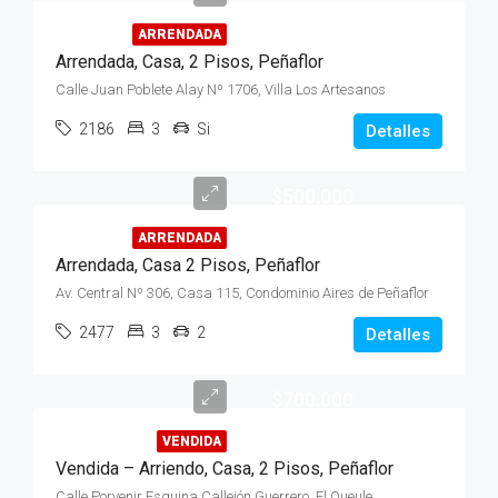
ARRENDADA
Arrendada, Casa, 2 Pisos, Peñaflor
Calle Juan Poblete Alay Nº 1706, Villa Los Artesanos
2186
3
Si
Detalles
$500.000
ARRENDADA
Arrendada, Casa 2 Pisos, Peñaflor
Av. Central Nº 306, Casa 115, Condominio Aires de Peñaflor
2477
3
2
Detalles
$700.000
VENDIDA
Vendida – Arriendo, Casa, 2 Pisos, Peñaflor
Calle Porvenir Esquina Callejón Guerrero, El Queule