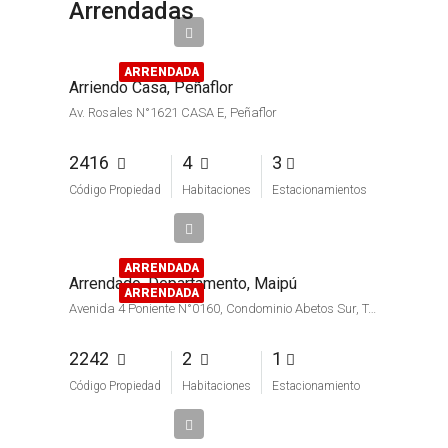
Arrendadas
$650.000
ARRENDADA
Arriendo Casa, Peñaflor
Av. Rosales N°1621 CASA E, Peñaflor
2416
4
3
Código Propiedad
Habitaciones
Estacionamientos
$480.000
ARRENDADA
Arrendado, Departamento, Maipú
ARRENDADA
Avenida 4 Poniente N°0160, Condominio Abetos Sur, Torre C Departamento 201, Comuna de Maipú
2242
2
1
Código Propiedad
Habitaciones
Estacionamiento
$750.000