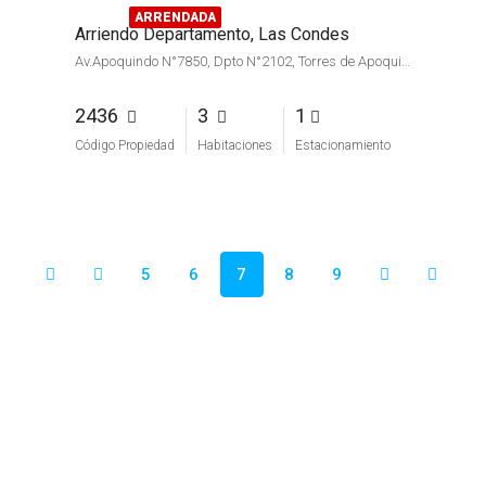
ARRENDADA
Arriendo Departamento, Las Condes
Av.Apoquindo N°7850, Dpto N°2102, Torres de Apoquindo, Los Dominicos, Las Condes
2436
3
1
Código Propiedad
Habitaciones
Estacionamiento
5
6
7
8
9