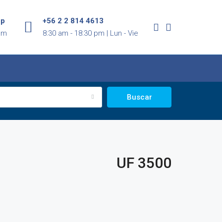
pp
+56 2 2 814 4613
om
8:30 am - 18:30 pm | Lun - Vie
Buscar
UF 3500