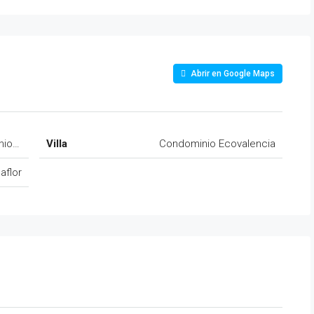
Abrir en Google Maps
nio Ecovalencia, Comuna Peñaflor.
Villa
Condominio Ecovalencia
aflor