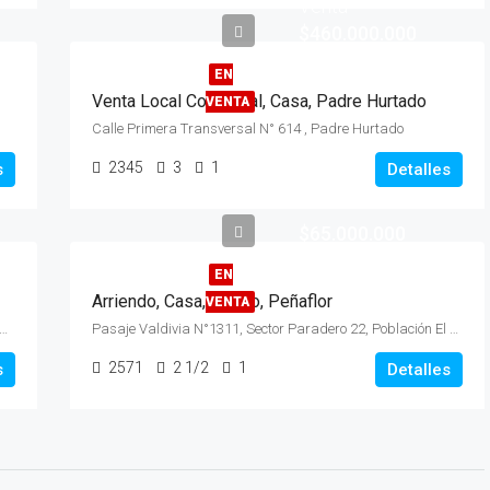
Venta
$460.000.000
EN
Venta Local Comercial, Casa, Padre Hurtado
VENTA
Calle Primera Transversal N° 614 , Padre Hurtado
2345
3
1
s
Detalles
$65.000.000
EN
Arriendo, Casa, 1 Piso, Peñaflor
VENTA
venida Pelvin Camino Mallarauco Parcela N°4-A2, Pelvin
Pasaje Valdivia N°1311, Sector Paradero 22, Población El Castillo
2571
2 1/2
1
s
Detalles