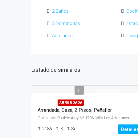
2 Baños
Coci
3 Dormitorios
Estac
Antejardin
Livi
Listado de similares
$450.000
ARRENDADA
Arrendada, Casa, 2 Pisos, Peñaflor
Calle Juan Poblete Alay Nº 1706, Villa Los Artesanos
2186
3
Si
Detalle