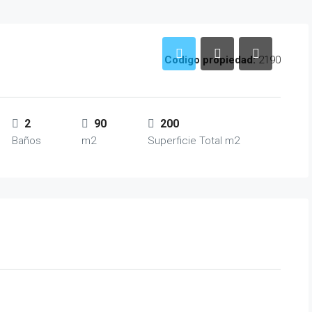
Codigo propiedad:
2190
2
90
200
Baños
m2
Superficie Total m2