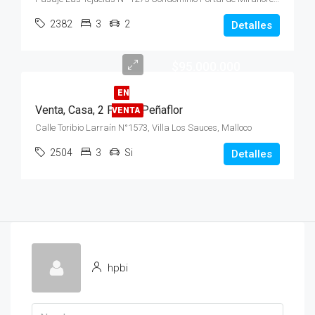
2382
3
2
Detalles
$95.000.000
EN
Venta, Casa, 2 Pisos, Peñaflor
VENTA
Calle Toribio Larraín N°1573, Villa Los Sauces, Malloco
2504
3
Si
Detalles
hpbi