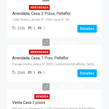
ARRENDADA
Arrendada, Casa, 2 Pisos, Peñaflor
Calle Toribio Larrain N° 1595, casa N° 29
2336
3
1
Detalles
$570.000
ARRENDADA
Arrendada, Casa, 1 Piso, Peñaflor
Pasaje Onofre Jarpa N° 2025, Condominio Miraflores, Sector Malloco
2049
3
1
Detalles
$89.000.000
VENDIDA
Venta Casa 2 pisos
Pasaje Las Tejuelas N° 1275 Condominio Portal de Miraflores, Peñaflor