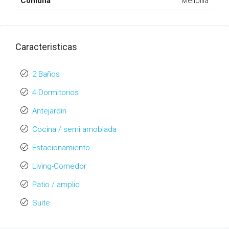
Comuna
Melipilla
Caracteristicas
2 Baños
4 Dormitorios
Antejardin
Cocina / semi amoblada
Estacionamiento
Living-Comedor
Patio / amplio
Suite