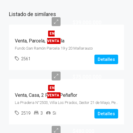
Listado de similares
$39.000.000
EN
Venta, Parcela, Melipilla
VENTA
Fundo San Ramón Parcela 19 y 20 Mallarauco
2561
Detalles
$75.000.000
EN
Venta, Casa, 2 Pisos, Peñaflor
VENTA
La Pradera N°2503, Villa Los Prados, Sector 21 de Mayo, Peñaflor
2519
3
Si
Detalles
$480.000