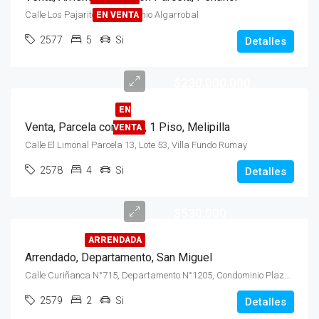
Calle Los Pajaritos, Condominio Algarrobal
EN VENTA
2577
5
Si
Detalles
$230.000.000
EN
Venta, Parcela con Casa, 1 Piso, Melipilla
VENTA
Calle El Limonal Parcela 13, Lote 53, Villa Fundo Rumay
2578
4
Si
Detalles
$530.000
ARRENDADA
Arrendado, Departamento, San Miguel
Calle Curiñanca N°715, Departamento N°1205, Condominio Plaza San Miguel
2579
2
Si
Detalles