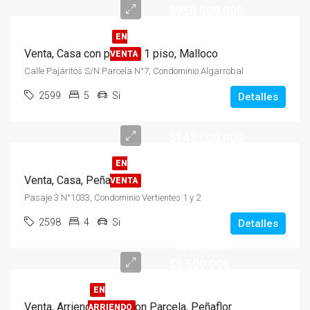
$950.000.000
EN
Venta, Casa con parcela, 1 piso, Malloco
VENTA
Calle Pajaritos S/N Parcela N°7, Condominio Algarrobal
2599
5
Si
Detalles
$143.000.000
EN
Venta, Casa, Peñaflor
VENTA
Pasaje 3 N°1033, Condominio Vertientes 1 y 2
Venta
2598
4
Si
Detalles
10.500 UF
- Arriendo
$1.500.000
EN
Venta, Arriendo, Casa con Parcela, Peñaflor
ARRIENDO