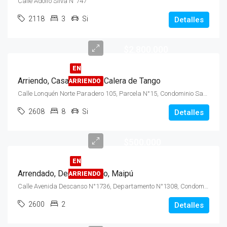
Calle Adolfo Silva N°747
2118
3
Si
Detalles
$2.800.000
EN
Arriendo, Casa, 2 Pisos, Calera de Tango
ARRIENDO
Calle Lonquén Norte Paradero 105, Parcela N°15, Condominio Santa Filomena, Sector Lonquén
2608
8
Si
Detalles
$500.000
EN
Arrendado, Departamento, Maipú
ARRIENDO
Calle Avenida Descanso N°1736, Departamento N°1308, Condominio City, Sector Vespucio Norte
2600
2
Detalles