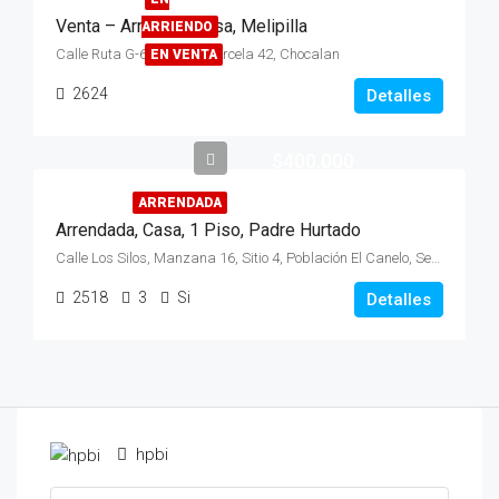
Venta – Arriendo, Casa, Melipilla
ARRIENDO
Calle Ruta G-60 #6100, Parcela 42, Chocalan
EN VENTA
2624
Detalles
$400.000
ARRENDADA
Arrendada, Casa, 1 Piso, Padre Hurtado
Calle Los Silos, Manzana 16, Sitio 4, Población El Canelo, Sector Los Silos, Padre Hurtado
2518
3
Si
Detalles
hpbi