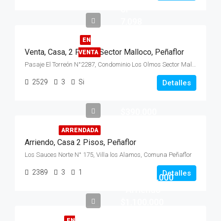
UF
7.098
EN
Venta, Casa, 2 Pisos, Sector Malloco, Peñaflor
VENTA
Pasaje El Torreón N°2287, Condominio Los Olmos Sector Malloco
2529
3
Si
Detalles
$390.000
ARRENDADA
Arriendo, Casa 2 Pisos, Peñaflor
Los Sauces Norte N° 175, Villa los Alamos, Comuna Peñaflor
Venta
2389
3
1
Detalles
$350.000.000
- Arriendo
$1.100.000
EN