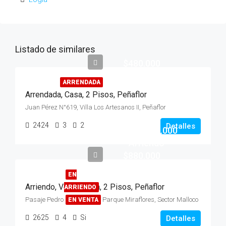
Listado de similares
$480.000
ARRENDADA
Arrendada, Casa, 2 Pisos, Peñaflor
Juan Pérez N°619, Villa Los Artesanos II, Peñaflor
Venta
2424
3
2
Detalles
$220.000.000
- Arriendo
$880.000
EN
Arriendo, Venta, Casa, 2 Pisos, Peñaflor
ARRIENDO
Pasaje Pedro Lira N°2045, Parque Miraflores, Sector Malloco
EN VENTA
2625
4
Si
Detalles