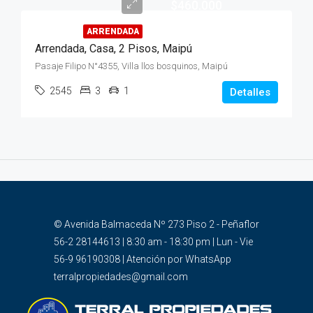
$460.000
ARRENDADA
Arrendada, Casa, 2 Pisos, Maipú
Pasaje Filipo N°4355, Villa llos bosquinos, Maipú
2545
3
1
Detalles
© Avenida Balmaceda Nº 273 Piso 2 - Peñaflor
56-2 28144613 | 8:30 am - 18:30 pm | Lun - Vie
56-9 96190308 | Atención por WhatsApp
terralpropiedades@gmail.com