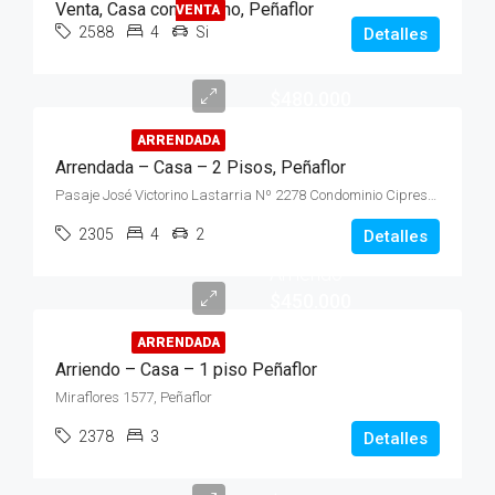
Venta, Casa con Terreno, Peñaflor
VENTA
2588
4
Si
Detalles
$480.000
ARRENDADA
Arrendada – Casa – 2 Pisos, Peñaflor
Pasaje José Victorino Lastarria Nº 2278 Condominio Cipreses
2305
4
2
Detalles
Arriendo
$450.000
ARRENDADA
Arriendo – Casa – 1 piso Peñaflor
Miraflores 1577, Peñaflor
2378
3
Detalles