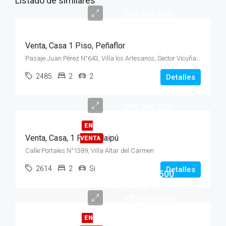
Listado de similares
$68.000.000
Venta, Casa 1 Piso, Peñaflor
Pasaje Juan Pérez N°643, Villa los Artesanos, Sector Vicuña Mackenna
2485
2
2
Detalles
$98.000.000
EN
Venta, Casa, 1 Piso, Maipú
VENTA
Calle Portales N°1389, Villa Altar del Carmen
2614
2
Si
Detalles
Venta: 9.500
UF (aprox.
372.000.000)
EN