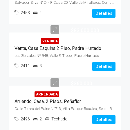
Salvador Silva N°2449, Casa 20, Valle de Miraflores, Comuna Peñaflor
2453
4
Detalles
$83.000.000
VENDIDA
Venta, Casa Esquina 2 Piso, Padre Hurtado
Los Zorzales Nº 948, Valle El Trebol, Padre Hurtado
2411
3
Detalles
$360.000
ARRENDADA
Arriendo, Casa, 2 Pisos, Peñaflor
Calle Torres del Paine N°713, Villa Parque Rosales, Sector Rosales, Peñaflo
2496
2
Techado
Detalles