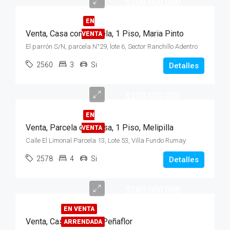
$200.000.000
EN
Venta, Casa con Parcela, 1 Piso, Maria Pinto
VENTA
El parrón S/N, parcela N°29, lote 6, Sector Ranchillo Adentro
2560
3
Si
Detalles
$230.000.000
EN
Venta, Parcela con Casa, 1 Piso, Melipilla
VENTA
Calle El Limonal Parcela 13, Lote 53, Villa Fundo Rumay
2578
4
Si
Detalles
$180.000.000
EN VENTA
Venta, Casa, 2 pisos, Peñaflor
ARRENDADA