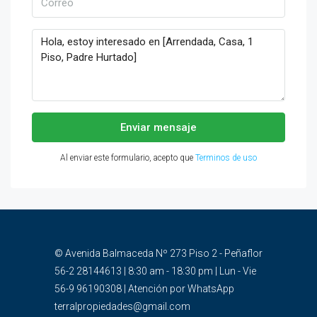
Enviar mensaje
Al enviar este formulario, acepto que
Terminos de uso
© Avenida Balmaceda Nº 273 Piso 2 - Peñaflor
56-2 28144613 | 8:30 am - 18:30 pm | Lun - Vie
56-9 96190308 | Atención por WhatsApp
terralpropiedades@gmail.com