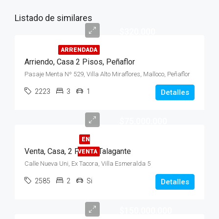
Listado de similares
$320.000
ARRENDADA
Arriendo, Casa 2 Pisos, Peñaflor
Pasaje Menta Nº 529, Villa Alto Miraflores, Malloco, Peñaflor
2223
3
1
Detalles
$75.000.000
EN
Venta, Casa, 2 Pisos, Talagante
VENTA
Calle Nueva Uni, Ex Tacora, Villa Esmeralda 5
2585
2
Si
Detalles
$150.000.000