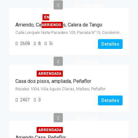
$2.800.000
EN
Arriendo, Casa, 2 Pisos, Calera de Tango
ARRIENDO
Calle Lonquén Norte Paradero 105, Parcela N°15, Condominio Santa Filomena, Sector Lonquén
2608
8
Si
Detalles
$350.000
ARRENDADA
Casa dos pisos, ampliada, Peñaflor
Rosales 1004, Villa Aguas Claras, Malloco, Peñaflor
2407
3
Detalles
$650.000
ARRENDADA
Arriendo Casa, Peñaflor