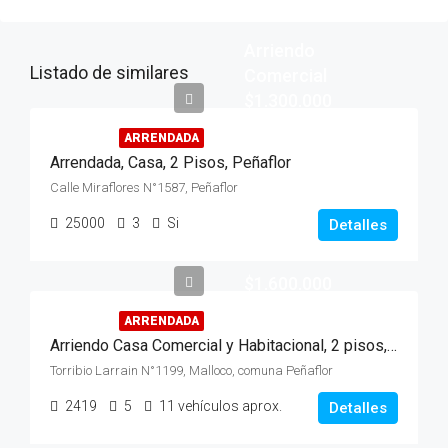
Arriendo
Listado de similares
Comercial
$1.300.000
ARRENDADA
Arrendada, Casa, 2 Pisos, Peñaflor
Calle Miraflores N°1587, Peñaflor
25000
3
Si
Detalles
$1.600.000
ARRENDADA
Arriendo Casa Comercial y Habitacional, 2 pisos, Peñaflor
Torribio Larrain N°1199, Malloco, comuna Peñaflor
2419
5
11 vehículos aprox.
Detalles