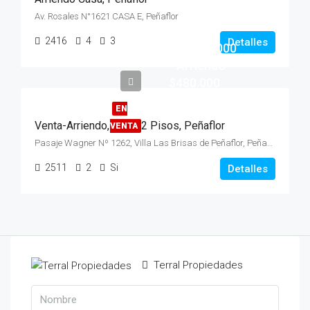
Av. Rosales N°1621 CASA E, Peñaflor
Venta
2416
4
3
Detalles
$75.000.000
- Arriendo
$480.000
EN
Venta-Arriendo, Casa, 2 Pisos, Peñaflor
VENTA
Pasaje Wagner Nº 1262, Villa Las Brisas de Peñaflor, Peñaflor
2511
2
Si
Detalles
Terral Propiedades