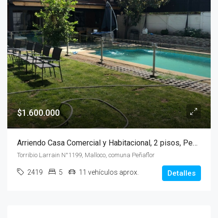
$1.600.000
Arriendo Casa Comercial y Habitacional, 2 pisos, Peñaflor
Torribio Larrain N°1199, Malloco, comuna Peñaflor
2419
5
11 vehículos aprox.
Detalles