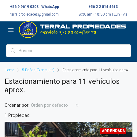
+56 9 9619 0308 | WhatsApp
+56 2 2 814 4613
terralpropiedades@gmail.com
8:30 am - 18:30 pm | Lun - Vie
Home
5 Baños (3 en suite)
Estacionamiento para 11 vehículos aprox.
Estacionamiento para 11 vehículos
aprox.
Ordenar por:
Orden por defecto
1 Propiedad
ARRENDADA