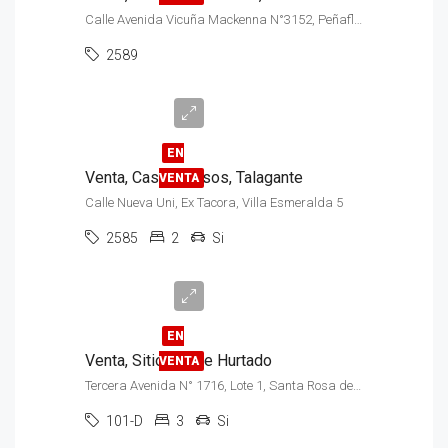
Calle Avenida Vicuña Mackenna N°3152, Peñaflor
2589
$75.000.000
EN
Venta, Casa, 2 Pisos, Talagante
VENTA
Calle Nueva Uni, Ex Tacora, Villa Esmeralda 5
2585
2
Si
$160.000.000
EN
Venta, Sitio, Padre Hurtado
VENTA
Tercera Avenida N° 1716, Lote 1, Santa Rosa de Chena, Padre Hurtado
101-D
3
Si