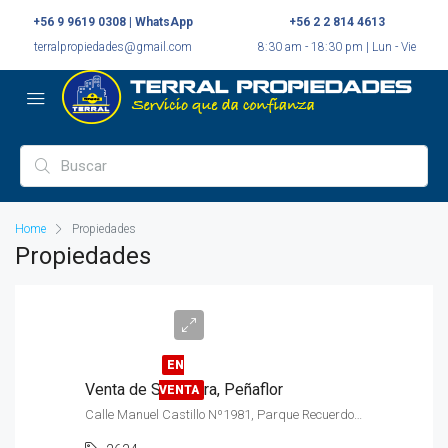
+56 9 9619 0308 | WhatsApp
+56 2 2 814 4613
terralpropiedades@gmail.com
8:30 am - 18:30 pm | Lun - Vie
Home
Propiedades
Propiedades
UF
336
EN
Venta de Sepultura, Peñaflor
VENTA
Calle Manuel Castillo Nº1981, Parque Recuerdo, Sector Cementerio