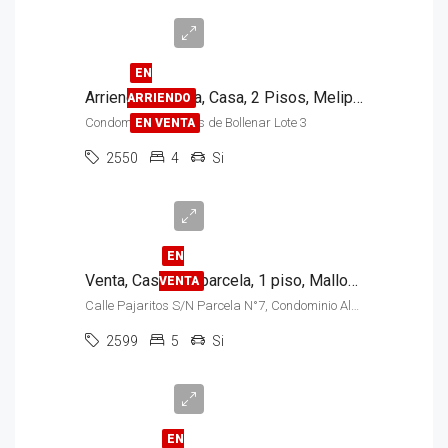
Venta
$85.000.000
EN
Arriendo – Venta, Casa, 2 Pisos, Melipilla
ARRIENDO
Condominio Jardines de Bollenar Lote 3
EN VENTA
2550
4
Si
$950.000.000
EN
Venta, Casa con parcela, 1 piso, Malloco
VENTA
Calle Pajaritos S/N Parcela N°7, Condominio Algarrobal
2599
5
Si
$143.000.000
EN