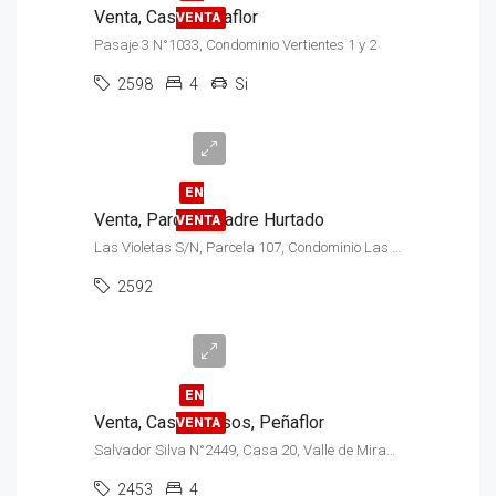
Venta, Casa, Peñaflor
VENTA
Pasaje 3 N°1033, Condominio Vertientes 1 y 2
2598
4
Si
UF
3.500
EN
Venta, Parcela, Padre Hurtado
VENTA
Las Violetas S/N, Parcela 107, Condominio Las Aguilas
2592
$180.000.000
EN
Venta, Casa, 2 pisos, Peñaflor
VENTA
Salvador Silva N°2449, Casa 20, Valle de Miraflores, Comuna Peñaflor
Venta
2453
4