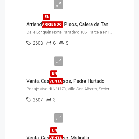
$2.800.000
EN
Arriendo, Casa, 2 Pisos, Calera de Tango
ARRIENDO
Calle Lonquén Norte Paradero 105, Parcela N°15, Condominio Santa Filomena, Sector Lonquén
2608
8
Si
$142.000.000
EN
Venta, Casa, 2 Pisos, Padre Hurtado
VENTA
Pasaje Vivaldi N°1173, Villa San Alberto, Sector Rodolfo Jaramillo
2607
3
$220.000.000
EN
Venta, Casa, 1 Piso, Melipilla
VENTA