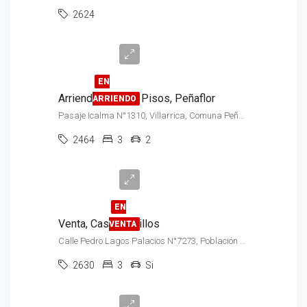
2624
$490.000
EN
Arriendo, Casa, 2 Pisos, Peñaflor
ARRIENDO
Pasaje Icalma N°1310, Villarrica, Comuna Peñaflor
2464
3
2
$150.000.000
EN
Venta, Casa, Cerrillos
VENTA
Calle Pedro Lagos Palacios N°7273, Población Presidente de Chile
2630
3
Si
UF
2.000