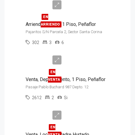
$650.000
EN
Arriendo, Oficina, 1 Piso, Peñaflor
ARRIENDO
Pajaritos S/N Parcela 2, Sector Santa Corina
302
3
6
$45.000.000
EN
Venta, Departamento, 1 Piso, Peñaflor
VENTA
Pasaje Pablo Buchard 987 Depto. 12
2612
2
Si
$1.200.000.000
EN
Venta, Locales, Padre Hurtado
VENTA