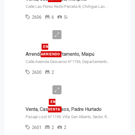
Calle Las Flores Resto Parcela 8, Chiñigue Las Rosas, Sector Copa de Agua
2606
6
Si
$500.000
EN
Arrendado, Departamento, Maipú
ARRIENDO
Calle Avenida Descanso N°1736, Departamento N°1308, Condominio City, Sector Vespucio Norte
2600
2
UF 3.000
($118.930.770
Aproximadamente)
EN
Venta, Casa, 2 Pisos, Padre Hurtado
VENTA
Pasaje Liszt N°1199, Villa San Alberto, Sector, Rolfo Jaramillo
Arriendo
2601
2
2
$650.000