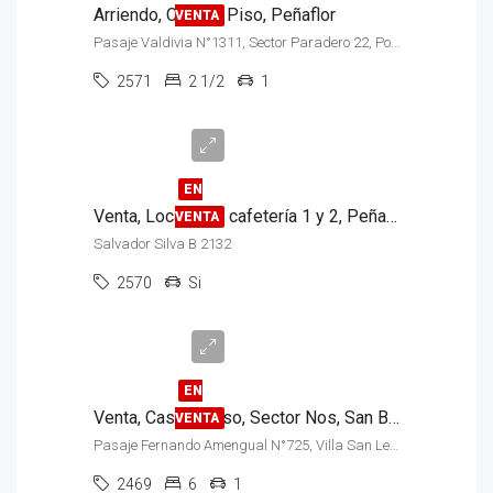
Arriendo, Casa, 1 Piso, Peñaflor
VENTA
Pasaje Valdivia N°1311, Sector Paradero 22, Población El Castillo
2571
2 1/2
1
$140.000.000
EN
Venta, Local para cafetería 1 y 2, Peñaflor
VENTA
Salvador Silva B 2132
2570
Si
$78.000.000
EN
Venta, Casa, 1 Piso, Sector Nos, San Bernardo
VENTA
Pasaje Fernando Amengual N°725, Villa San León Grande, Sector Nos
2469
6
1