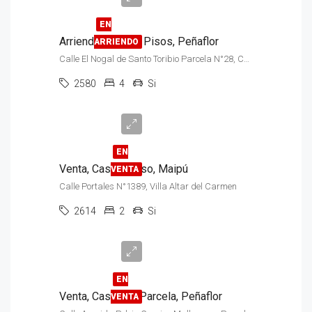
EN
Arriendo, Casa, 2 Pisos, Peñaflor
ARRIENDO
Calle El Nogal de Santo Toribio Parcela N°28, Condominio Santo Toribio, Av. Peñaflor
2580
4
Si
$98.000.000
EN
Venta, Casa, 1 Piso, Maipú
VENTA
Calle Portales N°1389, Villa Altar del Carmen
2614
2
Si
$280.000.000
EN
Venta, Casa con Parcela, Peñaflor
VENTA