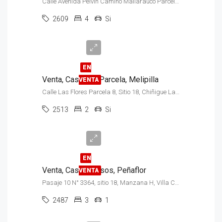
Calle Avenida Pelvin Camino Mallarauco Parcela N°4-A2, Pelvin
2609
4
Si
$170.000.000
EN
Venta, Casa con Parcela, Melipilla
VENTA
Calle Las Flores Parcela 8, Sitio 18, Chiñigue Las Rosas
2513
2
Si
$125.000.000
EN
Venta, Casa, 2 Pisos, Peñaflor
VENTA
Pasaje 10 N° 3364, sitio 18, Manzana H, Villa Cantaros de Agua Peñaflor
2487
3
1