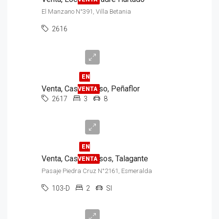
El Manzano N°391, Villa Betania
2616
$280.000.000
EN
Venta, Casa, 1 Piso, Peñaflor
VENTA
2617
3
8
$89.000.000
EN
Venta, Casa, 2 Pisos, Talagante
VENTA
Pasaje Piedra Cruz N°2161, Esmeralda
103-D
2
SI
$1.500.000