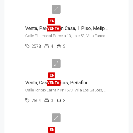
$230.000.000
EN
Venta, Parcela con Casa, 1 Piso, Melipilla
VENTA
Calle El Limonal Parcela 13, Lote 53, Villa Fundo Rumay
2578
4
Si
$95.000.000
EN
Venta, Casa, 2 Pisos, Peñaflor
VENTA
Calle Toribio Larraín N°1573, Villa Los Sauces, Malloco
2504
3
Si
$65.000.000
EN