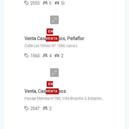
2555
5
Si
UF
4.675
EN
Venta Casa, 2 Pisos, Peñaflor
VENTA
Calle Los Olmos Nº 1560, casa L
1560
4
2
$80.000.000
EN
Venta, Casa, 2 Pisos
VENTA
Pasaje Melinka N°782, Villa Brasilia 2, Estación Central
2547
2