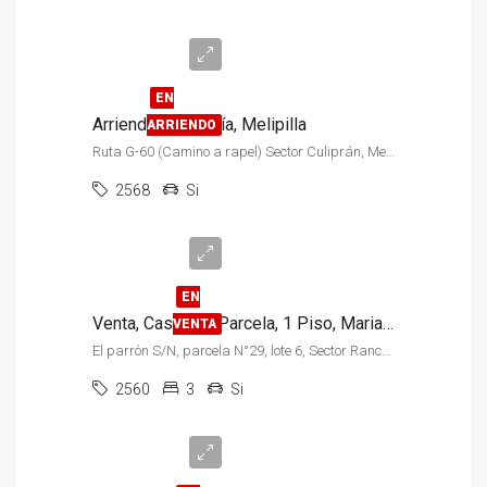
$1.300.000
EN
Arriendo, Cafetería, Melipilla
ARRIENDO
Ruta G-60 (Camino a rapel) Sector Culiprán, Melipilla
2568
Si
$200.000.000
EN
Venta, Casa con Parcela, 1 Piso, Maria Pinto
VENTA
El parrón S/N, parcela N°29, lote 6, Sector Ranchillo Adentro
2560
3
Si
$39.000.000