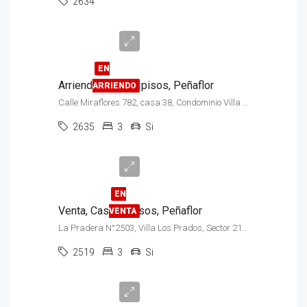
2634
$550.000
EN
Arriendo, Casa, 2 pisos, Peñaflor
ARRIENDO
Calle Miraflores 782, casa 38, Condominio Villa Alegre
2635
3
Si
$75.000.000
EN
Venta, Casa, 2 Pisos, Peñaflor
VENTA
La Pradera N°2503, Villa Los Prados, Sector 21 de Mayo, Peñaflor
2519
3
Si
$350.000.000