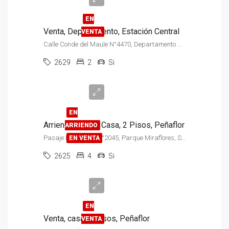
EN
Venta, Departamento, Estación Central
VENTA
Calle Conde del Maule N°4470, Departamento N°416, Condominio Espacio Central 1
Venta
2629
2
Si
$220.000.000
- Arriendo
$880.000
EN
Arriendo, Venta, Casa, 2 Pisos, Peñaflor
ARRIENDO
Pasaje Pedro Lira N°2045, Parque Miraflores, Sector Malloco
EN VENTA
2625
4
Si
$85.000.000
EN
Venta, casa, 2 Pisos, Peñaflor
VENTA