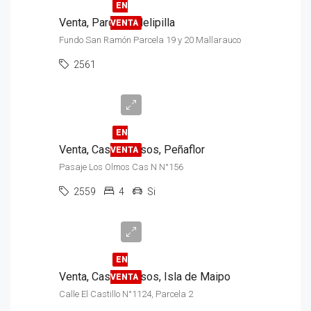
EN
Venta, Parcela, Melipilla
VENTA
Fundo San Ramón Parcela 19 y 20 Mallarauco
2561
$220.000.000
EN
Venta, Casa, 2 Pisos, Peñaflor
VENTA
Pasaje Los Olmos Cas N N°156
2559
4
Si
UF
11.500
EN
Venta, Casa, 2 Pisos, Isla de Maipo
VENTA
Calle El Castillo N°1124, Parcela 2