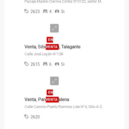
Pasaje Madre Clarina Cortez N°0122, sector Malloco
2623
4
Si
$250.000.000
EN
Venta, Sitio, Casa, Talagante
VENTA
Calle José Leyán N°128
2615
6
Si
$55.000.000
EN
Venta, Parcela, Palena
VENTA
Calle Camino Puerto Ramirez Lote N°4, Sitio A-2, Sector Palena Futaleufú
2620