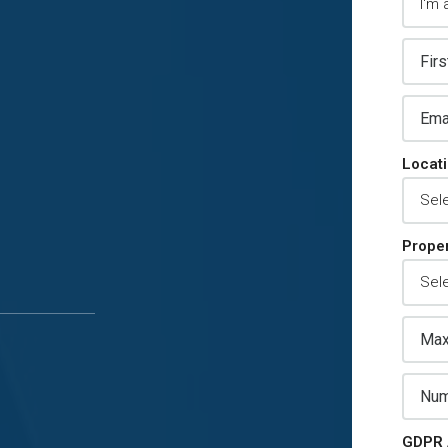
Locat
Proper
GDPR 