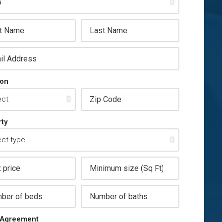
ion
ty
Agreement