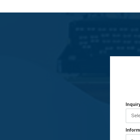
Inquir
Inform