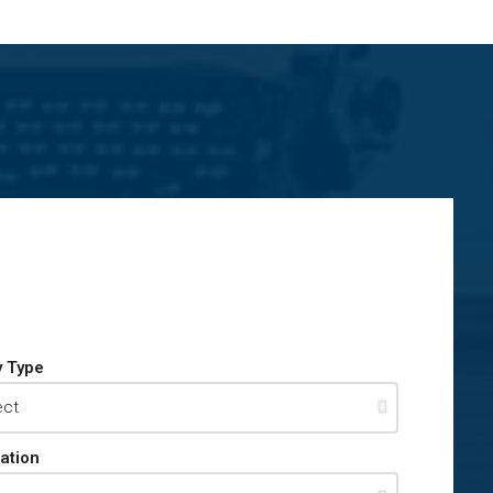
y Type
ation