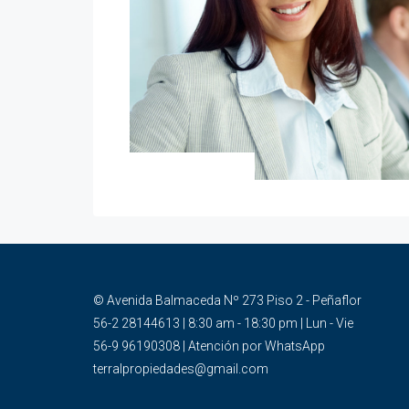
© Avenida Balmaceda Nº 273 Piso 2 - Peñaflor
56-2 28144613 | 8:30 am - 18:30 pm | Lun - Vie
56-9 96190308 | Atención por WhatsApp
terralpropiedades@gmail.com