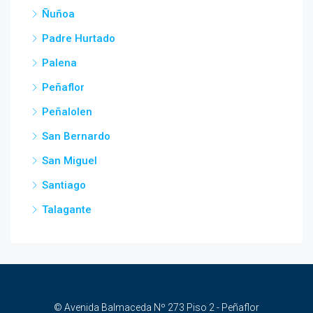
Ñuñoa
Padre Hurtado
Palena
Peñaflor
Peñalolen
San Bernardo
San Miguel
Santiago
Talagante
© Avenida Balmaceda Nº 273 Piso 2 - Peñaflor