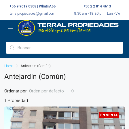
+56 9 9619 0308 | WhatsApp
+56 2 2 814 4613
terralpropiedades@gmail.com
8:30 am - 18:30 pm | Lun - Vie
Home
Antejardín (Común)
Antejardín (Común)
Ordenar por:
Orden por defecto
1 Propiedad
EN VENTA